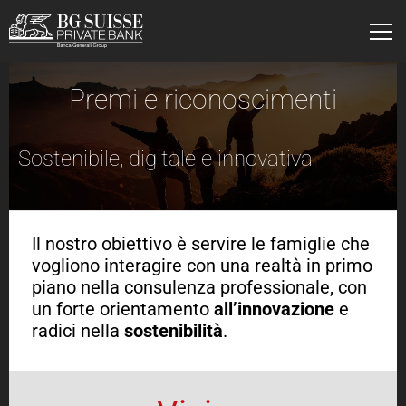
Skip to Main Content
Skip to Main Content
Menu
Premi e riconoscimenti
Sostenibile, digitale e innovativa
Il nostro obiettivo è servire le famiglie che
vogliono interagire con una realtà in primo
piano nella consulenza professionale, con
un forte orientamento
all’innovazione
e
radici nella
sostenibilità
.