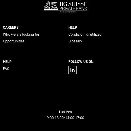
Servizi Banca Generali
CAREERS
HELP
Who we are looking for
Condizioni di utilizzo
Opportunities
Glossary
HELP
FOLLOW US ON:
Linkedin
FAQ
Contacts
Lun-Ven
9:00-13:00/14:00-17:00