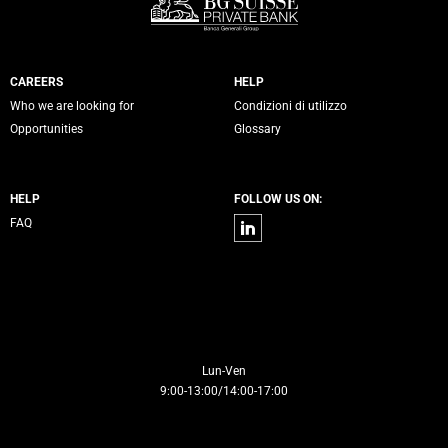
Servizi Banca Generali
CAREERS
HELP
Who we are looking for
Condizioni di utilizzo
Opportunities
Glossary
HELP
FOLLOW US ON:
Linkedin
FAQ
Contacts
Lun-Ven
9:00-13:00/14:00-17:00