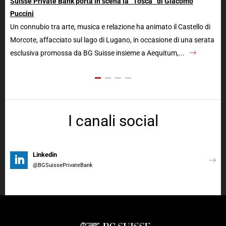
Suisse Private Bank porta in scena la “Tosca” di Giacomo
rac
Puccini
Si 
Un connubio tra arte, musica e relazione ha animato il Castello di
“Me
Morcote, affacciato sul lago di Lugano, in occasione di una serata
Osp
esclusiva promossa da BG Suisse insieme a Aequitum,...
I canali social
Linkedin
@BGSuissePrivateBank