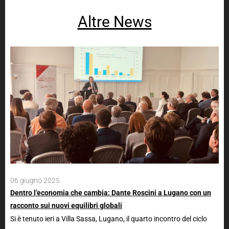
Altre News
06 giugno 2025
15 
Dentro l’economia che cambia: Dante Roscini a Lugano con un
La 
racconto sui nuovi equilibri globali
ge
Si è tenuto ieri a Villa Sassa, Lugano, il quarto incontro del ciclo
Dal