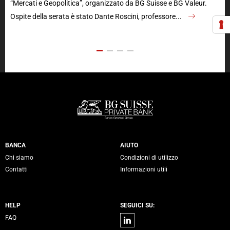
“Mercati e Geopolitica”, organizzato da BG Suisse e BG Valeur.
nel
Ospite della serata è stato Dante Roscini, professore...
geo
Servizi Banca Generali
BANCA
AIUTO
Chi siamo
Condizioni di utilizzo
Contatti
Informazioni utili
HELP
SEGUICI SU:
Linkedin
FAQ